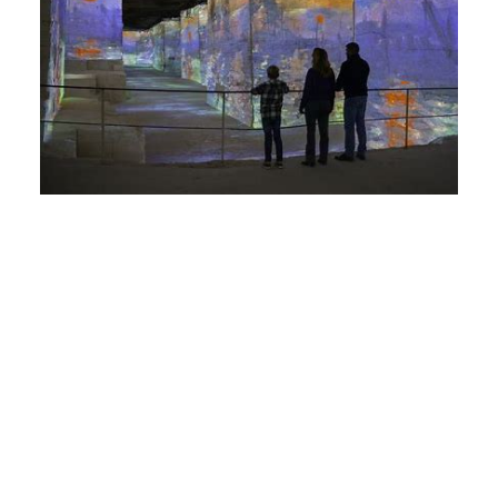
Les Carrières de Lumière,
centre
d’art immersif en 2026 vous invite
autour des oeuvres de Picasso et
Frida Kahlo :
https://www.carrieres-
lumieres.com/fr