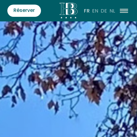
Réserver
FR
EN
DE
NL