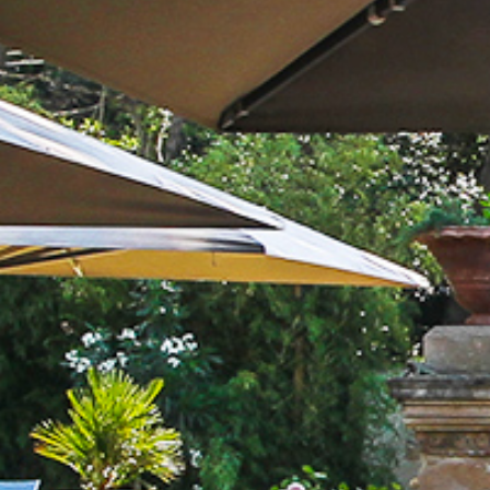
Starred restaura
the region
Wellness
Art et culture