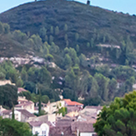
Sterne-Restaura
der Region
Wohlbefinden
Art et culture