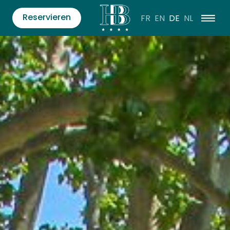
Reservieren
FR
EN
DE
NL