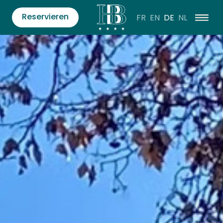
Reservieren
FR
EN
DE
NL