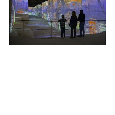
Les Carrières de Lumière,
centre
d’art immersif en 2026 vous invite
autour des oeuvres de Picasso et
Frida Kahlo :
https://www.carrieres-
lumieres.com/fr