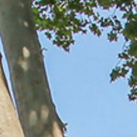
Sterne-Restaura
der Region
Wohlbefinden
Art et culture